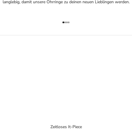
langlebig, damit unsere Ohrringe zu deinen neuen Lieblingen werden.
Gehe zu Element 1
Gehe zu Element 2
Gehe zu Element 3
Gehe zu Element 4
Zeitloses It-Piece