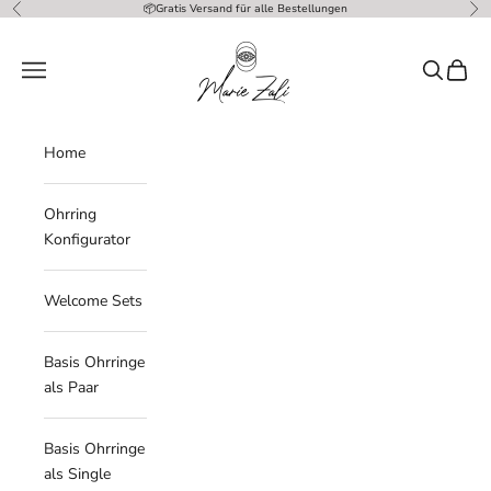
Zum Inhalt springen
📦Gratis Versand für alle Bestellungen
Zurück
Vor
Marie Zali
Menü
Suchen
Waren
Home
Ohrring
Konfigurator
Welcome Sets
Basis Ohrringe
als Paar
Basis Ohrringe
als Single