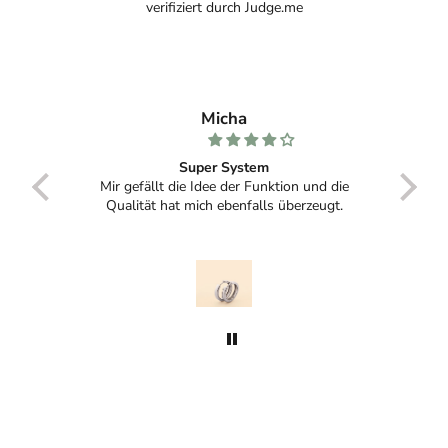
verifiziert durch Judge.me
Micha
Super System
eine
Mir gefällt die Idee der Funktion und die
Ich 
 die
Qualität hat mich ebenfalls überzeugt.
Funkt
t man
Creo
ummer
Anhä
kt mit
Auß