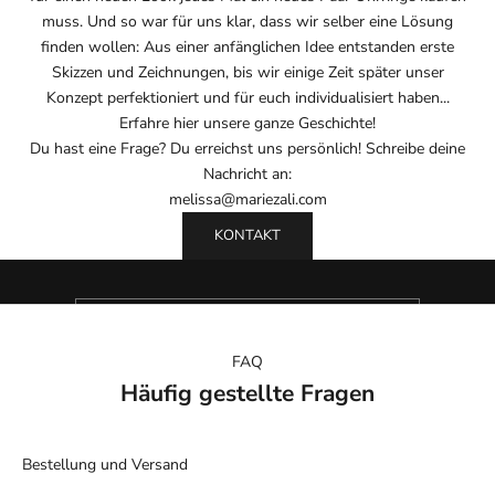
muss. Und so war für uns klar, dass wir selber eine Lösung
finden wollen: Aus einer anfänglichen Idee entstanden erste
Skizzen und Zeichnungen, bis wir einige Zeit später unser
Konzept perfektioniert und für euch individualisiert haben...
Erfahre hier unsere ganze Geschichte!
Newsletter
Du hast eine Frage? Du erreichst uns persönlich! Schreibe deine
Komm in den Club
Nachricht an:
Sichere dir 10% Rabatt auf deine Bestellung und erhalte
melissa@mariezali.com
ab und an ein bisschen Glamour, sowie tolle Rabatte und
KONTAKT
exklusive News in deinem Postfach.
E-Mail
FAQ
OH YES!
Häufig gestellte Fragen
Bestellung und Versand