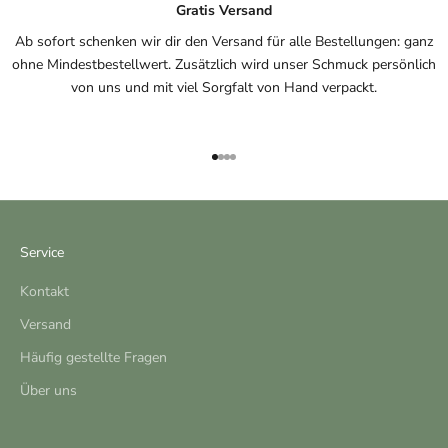
Gratis Versand
Ab sofort schenken wir dir den Versand für alle Bestellungen: ganz
ohne Mindestbestellwert. Zusätzlich wird unser Schmuck persönlich
von uns und mit viel Sorgfalt von Hand verpackt.
Gehe zu Element 1
Gehe zu Element 2
Gehe zu Element 3
Gehe zu Element 4
Service
Kontakt
Versand
Häufig gestellte Fragen
Über uns